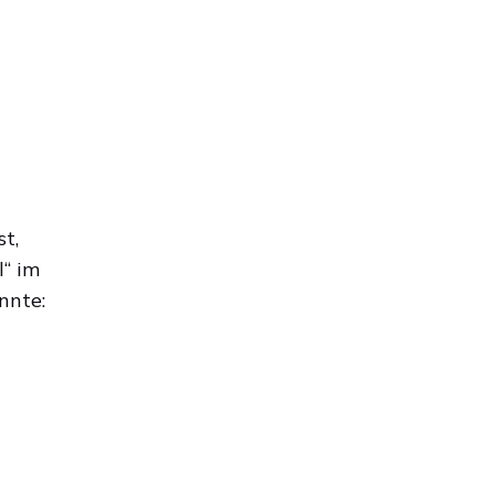
t,
l“ im
nnte: