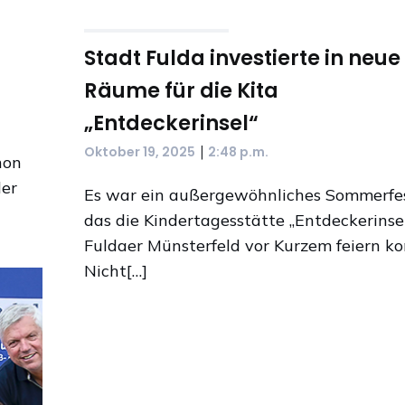
Stadt Fulda investierte in neue
Räume für die Kita
„Entdeckerinsel“
|
Oktober 19, 2025
2:48 p.m.
hon
ler
Es war ein außergewöhnliches Sommerfes
das die Kindertagesstätte „Entdeckerinse
Fuldaer Münsterfeld vor Kurzem feiern ko
Nicht[…]